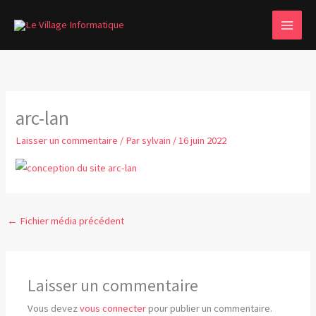
Aller
MAI
au
MEN
contenu
arc-lan
Laisser un commentaire
/ Par
sylvain
/
16 juin 2022
←
Fichier média précédent
Laisser un commentaire
Vous devez
vous connecter
pour publier un commentaire.