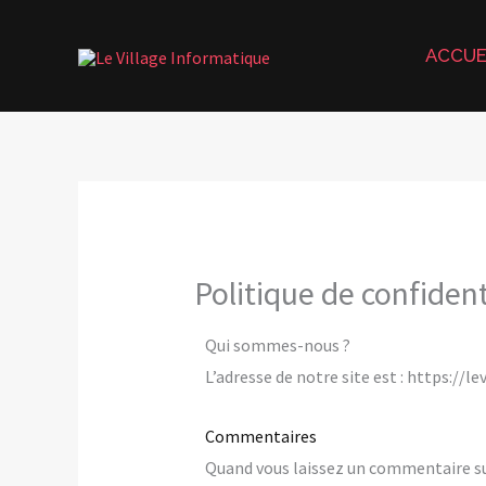
Aller
au
ACCUE
contenu
Politique de confident
Qui sommes-nous ?
L’adresse de notre site est : https://le
Commentaires
Quand vous laissez un commentaire sur