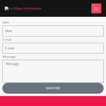
Aller
MAI
au
MEN
contenu
Nom
E-mail
Message
ENVOYER