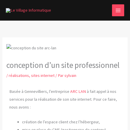
Aller
MAI
au
MEN
contenu
conception d’un site professionnel
/
réalisations
,
sites internet
/ Par
sylvain
Basée à Gennevilliers, l’entreprise
ARC LAN
à fait appel à nos
services pour la réalisation de son site internet. Pour ce faire,
nous avons :
création de l’espace client chez l’hébergeur,
mise en place du CMS (gestionnaire de contenu)