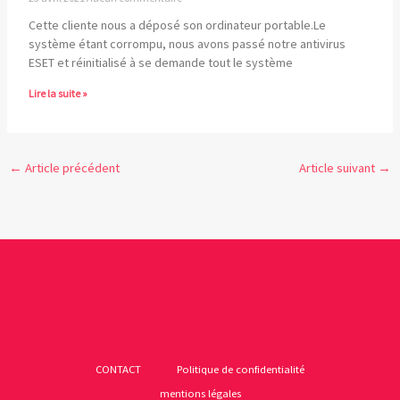
Cette cliente nous a déposé son ordinateur portable.Le
système étant corrompu, nous avons passé notre antivirus
ESET et réinitialisé à se demande tout le système
Lire la suite »
←
Article précédent
Article suivant
→
CONTACT
Politique de confidentialité
mentions légales