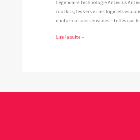
Légendaire technologie Antivirus Antivi
protections
rootkits, les vers et les logiciels esp
antivirus
d’informations sensibles – telles que l
avec
ESET
Lire la suite »