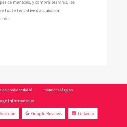
es de menaces, y compris les virus, les
re toute tentative d’acquisition
ar des
e de confidentialité
mentions légales
lage Informatique
YouTube
Google Reviews
Linkedin