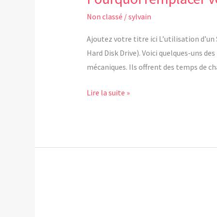
remplacer
Non classé
/
sylvain
votre
disque
Ajoutez votre titre ici L’utilisation d
dur
Hard Disk Drive). Voici quelques-uns des
par
mécaniques. Ils offrent des temps de c
un
Lire la suite »
SSD
?
réparation
SMARTPHONES