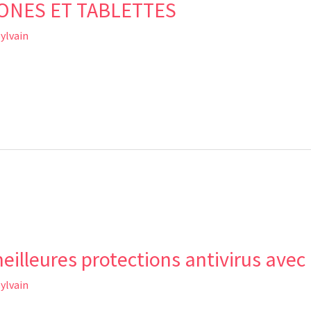
ONES ET TABLETTES
sylvain
eilleures protections antivirus avec
sylvain