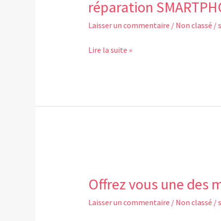
réparation SMARTPH
ET
TABLETTES
Laisser un commentaire
/
Non classé
/
Lire la suite »
Offrez
vous
Offrez vous une des m
une
des
Laisser un commentaire
/
Non classé
/
meilleures