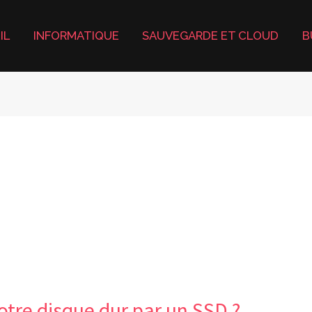
IL
INFORMATIQUE
SAUVEGARDE ET CLOUD
B
tre disque dur par un SSD ?