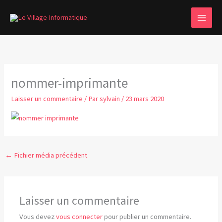
Aller
MAI
au
MEN
contenu
nommer-imprimante
Laisser un commentaire
/ Par
sylvain
/
23 mars 2020
←
Fichier média précédent
Laisser un commentaire
Vous devez
vous connecter
pour publier un commentaire.