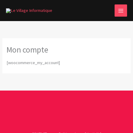
Aller
MAI
au
MEN
contenu
Mon compte
[woocommerce_my_account]