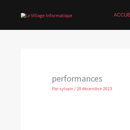
Aller
au
ACCUE
contenu
performances
Par
sylvain
/
20 décembre 2023